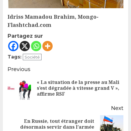
Idriss Mamadou Brahim, Mongo-
Flashtchad.com
Partagez sur
Tags:
Société
Continue
Previous
Reading
« La situation de la presse au Mali
Pr
s’est dégradée à vitesse grand V »,
affirme RSF
po
Next
En Russie, tout étranger doit
Next
désormais servir dans l’armée