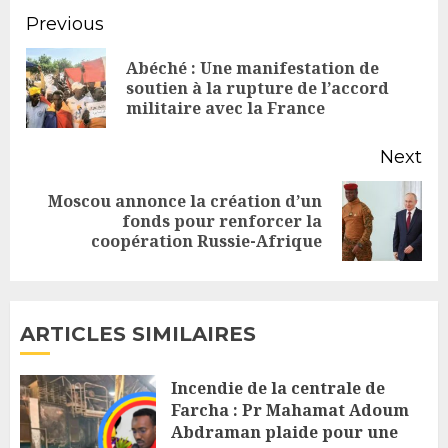
Continue
Previous
Reading
Abéché : Une manifestation de
Pr
soutien à la rupture de l’accord
militaire avec la France
po
Next
Moscou annonce la création d’un
Next
fonds pour renforcer la
coopération Russie-Afrique
post:
ARTICLES SIMILAIRES
Incendie de la centrale de
Farcha : Pr Mahamat Adoum
Abdraman plaide pour une