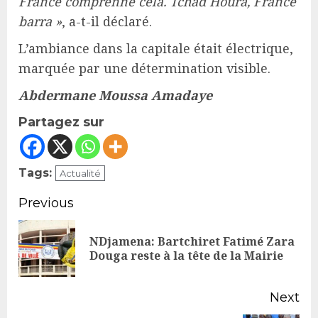
France comprenne cela. Tchad Houra, France
barra »
, a-t-il déclaré.
L’ambiance dans la capitale était électrique,
marquée par une détermination visible.
Abdermane Moussa Amadaye
Partagez sur
Tags:
Actualité
Continue
Previous
Reading
NDjamena: Bartchiret Fatimé Zara
Pr
Douga reste à la tête de la Mairie
po
Next