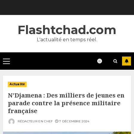
Skip
to
content
Flashtchad.com
L'actualité en temps réel.
Primary
Menu
Actualité
N’Djamena : Des milliers de jeunes en
parade contre la présence militaire
française
RÉDACTEUR EN CHEF
7 DÉCEMBRE 2024