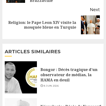
Brazzaville
Next
Religion: le Pape Leon XIV visite la
Next
mosquée bleue en Turquie
post:
ARTICLES SIMILAIRES
Bongor : Décès tragique d’un
observateur de médias, la
HAMA en deuil
8 JUIN 2026