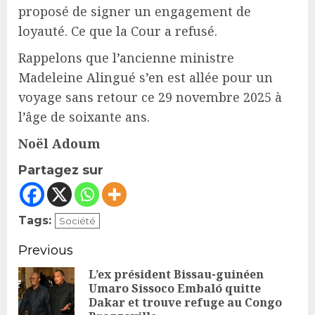
proposé de signer un engagement de
loyauté. Ce que la Cour a refusé.
Rappelons que l’ancienne ministre
Madeleine Alingué s’en est allée pour un
voyage sans retour ce 29 novembre 2025 à
l’âge de soixante ans.
Noël Adoum
Partagez sur
Tags:
Société
Continue
Previous
Reading
L’ex président Bissau-guinéen
Umaro Sissoco Embaló quitte
Pr
Dakar et trouve refuge au Congo
po