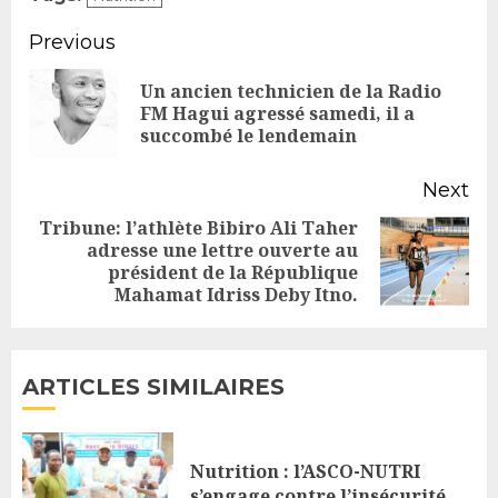
Continue
Previous
Reading
Un ancien technicien de la Radio
Pr
FM Hagui agressé samedi, il a
succombé le lendemain
po
Next
Tribune: l’athlète Bibiro Ali Taher
adresse une lettre ouverte au
Next
président de la République
post:
Mahamat Idriss Deby Itno.
ARTICLES SIMILAIRES
Nutrition : l’ASCO-NUTRI
s’engage contre l’insécurité