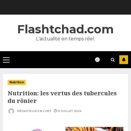
Skip
to
content
Flashtchad.com
L'actualité en temps réel.
Primary
Menu
Nutrition
Nutrition: les vertus des tubercules
du rônier
RÉDACTEUR EN CHEF
9 JUILLET 2024