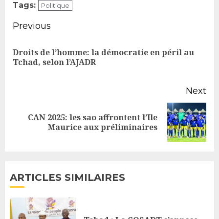
Tags:
Politique
Continue
Previous
Reading
Droits de l’homme: la démocratie en péril au
Pr
Tchad, selon l’AJADR
po
Next
CAN 2025: les sao affrontent l’Ile
Next
Maurice aux préliminaires
post:
ARTICLES SIMILAIRES