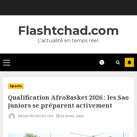
Skip
to
content
Flashtchad.com
L'actualité en temps réel.
Primary
Menu
Sports
Qualification AfroBasket 2026 : les Sao
juniors se préparent activement
RÉDACTEUR EN CHEF
23 AVRIL 2026