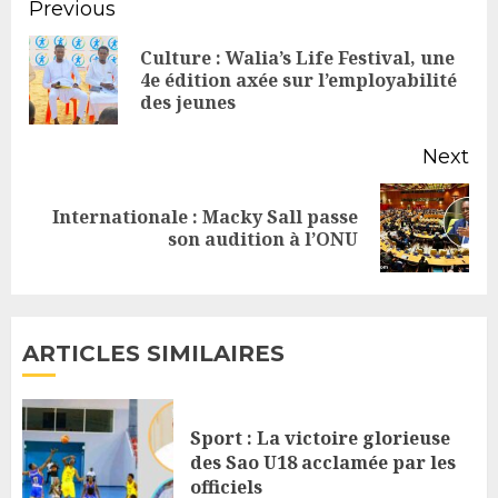
Continue
Previous
Reading
Culture : Walia’s Life Festival, une
Pr
4e édition axée sur l’employabilité
des jeunes
po
Next
Internationale : Macky Sall passe
Next
son audition à l’ONU
post:
ARTICLES SIMILAIRES
Sport : La victoire glorieuse
des Sao U18 acclamée par les
officiels