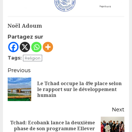
Noël Adoum
Partagez sur
Tags:
Religion
Continue
Previous
Reading
Le Tchad occupe la 49e place selon
Pr
le rapport sur le développement
humain
po
Next
Tchad: Ecobank lance la deuxième
Next
phase de son programme Ellever