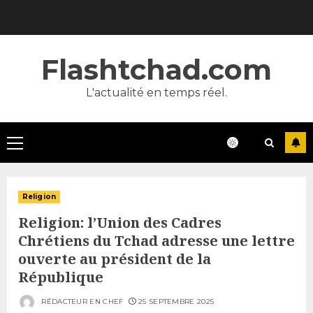
Skip
to
content
Flashtchad.com
L'actualité en temps réel.
Primary
Menu
Religion
Religion: l’Union des Cadres
Chrétiens du Tchad adresse une lettre
ouverte au président de la
République
RÉDACTEUR EN CHEF
25 SEPTEMBRE 2025