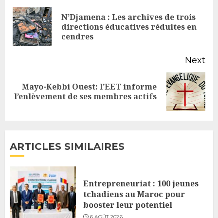
Reading
N’Djamena : Les archives de trois
Pr
directions éducatives réduites en
cendres
po
Next
Mayo-Kebbi Ouest: l’EET informe
Next
l’enlèvement de ses membres actifs
post:
ARTICLES SIMILAIRES
Entrepreneuriat : 100 jeunes
tchadiens au Maroc pour
booster leur potentiel
6 AOÛT 2026