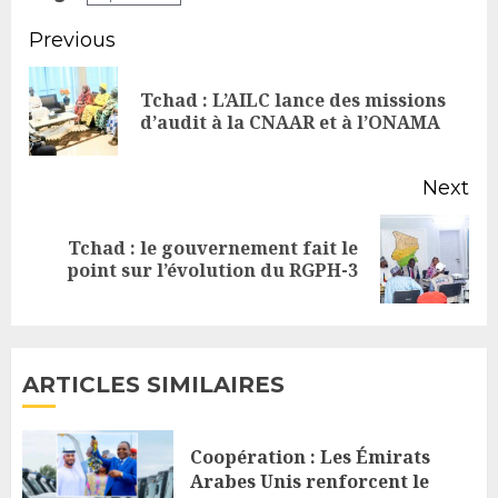
Continue
Previous
Reading
Tchad : L’AILC lance des missions
Pr
d’audit à la CNAAR et à l’ONAMA
po
Next
Tchad : le gouvernement fait le
Next
point sur l’évolution du RGPH-3
post:
ARTICLES SIMILAIRES
Coopération : Les Émirats
Arabes Unis renforcent le