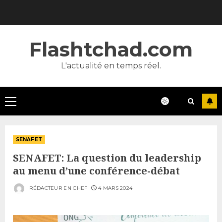
Skip
to
content
Flashtchad.com
L'actualité en temps réel.
Primary
Menu
SENAFET
SENAFET: La question du leadership
au menu d’une conférence-débat
RÉDACTEUR EN CHEF
4 MARS 2024