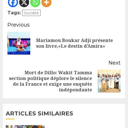
Tags:
Société
Continue
Previous
Reading
Mariamou Boukar Adji présente
Pr
son livre,«Le destin d’Amira»
po
Next
Mort de Dillo: Wakit Tamma
section politique déplore le silence
Next
de la France et exige une enquête
post:
indépendante
ARTICLES SIMILAIRES