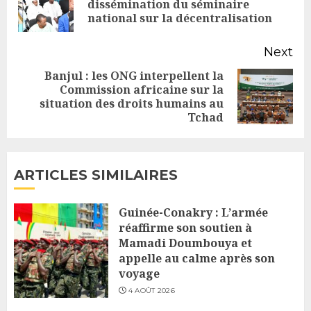
dissémination du séminaire
national sur la décentralisation
po
Next
Banjul : les ONG interpellent la
Commission africaine sur la
Next
situation des droits humains au
post:
Tchad
ARTICLES SIMILAIRES
Guinée-Conakry : L’armée
réaffirme son soutien à
Mamadi Doumbouya et
appelle au calme après son
voyage
4 AOÛT 2026