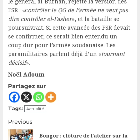
le général al-Burhan, rejette la version des
FSR : «c
ontrôler le QG de l’armée ne veut pas
dire contrôler el-Fasher
», et la bataille se
poursuivrait. Si cette avancée des FSR devait
se confirmer, ce serait bien entendu un
coup dur pour l’armée soudanaise. Les
paramilitaires parlent déjà d’un «
tournant
décisif
».
Noël Adoum
Partagez sur
Tags:
Actualité
Continue
Previous
Reading
Bongor : clôture de l’atelier sur la
Pr