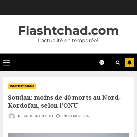
Skip
to
content
Flashtchad.com
L'actualité en temps réel.
Primary
Menu
Internationale
Soudan: moins de 40 morts au Nord-
Kordofan, selon l’ONU
RÉDACTEUR EN CHEF
6 NOVEMBRE 2025