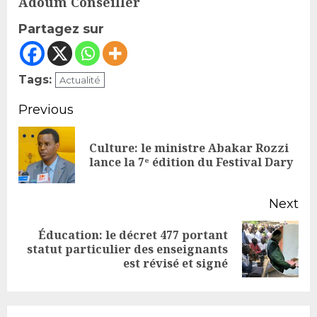
Adoum Conseiller
Partagez sur
Tags:
Actualité
Continue
Previous
Reading
Culture: le ministre Abakar Rozzi
Pr
lance la 7ᵉ édition du Festival Dary
po
Next
Éducation: le décret 477 portant
Next
statut particulier des enseignants
est révisé et signé
post: