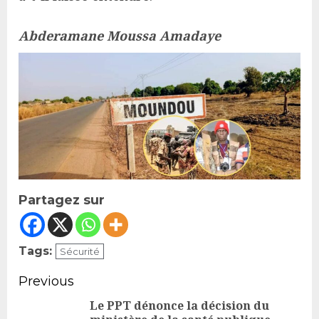
Abderamane Moussa Amadaye
Partagez sur
Tags:
Sécurité
Continue
Previous
Reading
Le PPT dénonce la décision du