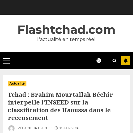
Skip
to
content
Flashtchad.com
L'actualité en temps réel.
Primary
Menu
Actualité
Tchad : Brahim Mourtallah Béchir
interpelle l’INSEED sur la
classification des Haoussa dans le
recensement
RÉDACTEUR EN CHEF
30 JUIN 2026