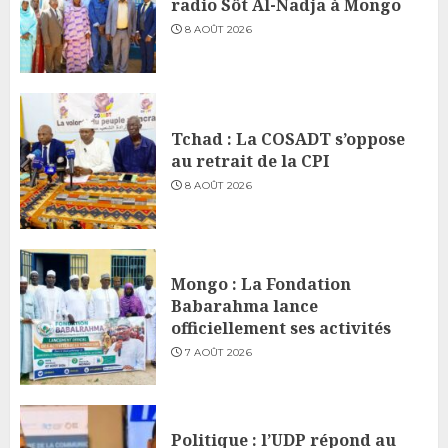
radio Sôt Al-Nadja à Mongo
8 AOÛT 2026
Tchad : La COSADT s’oppose
au retrait de la CPI
8 AOÛT 2026
Mongo : La Fondation
Babarahma lance
officiellement ses activités
7 AOÛT 2026
Politique : l’UDP répond au