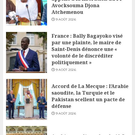
Avocksouma Djona
Atchemenou
9 AOÛT 2026
France : Bally Bagayoko visé
par une plainte, le maire de
Saint-Denis dénonce une «
volonté de le discréditer
politiquement »
9 AOÛT 2026
Accord de La Mecque : l’Arabie
saoudite, la Turquie et le
Pakistan scellent un pacte de
défense
9 AOÛT 2026