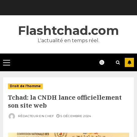
Skip
to
content
Flashtchad.com
L'actualité en temps réel.
Primary
Menu
Droit de l'homme
Tchad: la CNDH lance officiellement
son site web
RÉDACTEUR EN CHEF
5 DÉCEMBRE 2024