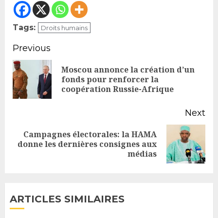
Tags:
Droits humains
Continue
Previous
Reading
Moscou annonce la création d’un
Pr
fonds pour renforcer la
coopération Russie-Afrique
po
Next
Campagnes électorales: la HAMA
Next
donne les dernières consignes aux
médias
post:
ARTICLES SIMILAIRES