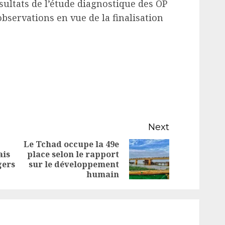
sultats de l’étude diagnostique des OP
servations en vue de la finalisation
Next
Le Tchad occupe la 49e
ais
place selon le rapport
Previous
Next
gers
sur le développement
post:
post:
humain