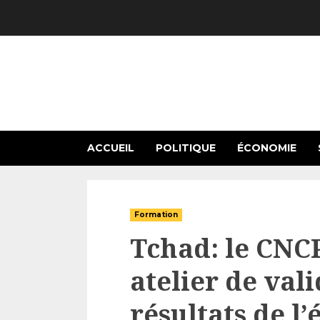
Skip
to
content
ACCUEIL
POLITIQUE
ÉCONOMIE
Formation
Tchad: le CNC
atelier de val
résultats de l