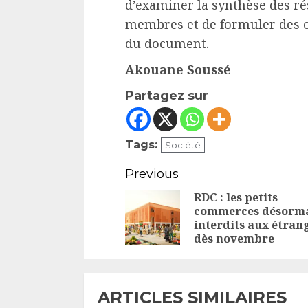
d’examiner la synthèse des ré
membres et de formuler des ob
du document.
Akouane Soussé
Partagez sur
Tags:
Société
Continue
Previous
Reading
RDC : les petits
commerces désorm
interdits aux étran
dès novembre
ARTICLES SIMILAIRES