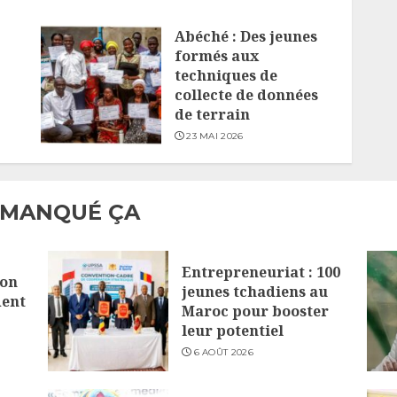
Abéché : Des jeunes
formés aux
techniques de
collecte de données
de terrain
23 MAI 2026
 MANQUÉ ÇA
Entrepreneuriat : 100
lon
jeunes tchadiens au
dent
Maroc pour booster
leur potentiel
6 AOÛT 2026