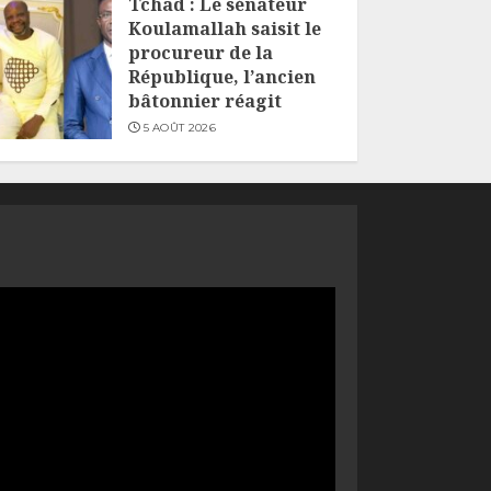
Tchad : Le sénateur
Koulamallah saisit le
procureur de la
République, l’ancien
bâtonnier réagit
5 AOÛT 2026