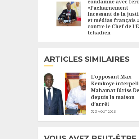
condamne avec fer
«l’acharnement
incessant de la just
et médias français 
contre le Chef de l’
tchadien
ARTICLES SIMILAIRES
L’opposant Max
Kemkoye interpell
Mahamat Idriss D
depuis la maison
d’arrêt
3 AOÛT 2026
VOUS AVEZ PEUT-ÊTRE