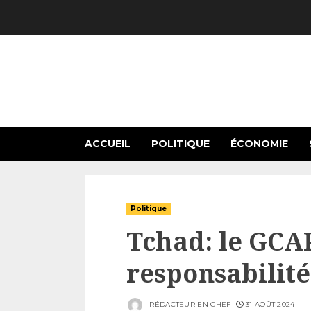
Skip
to
content
ACCUEIL
POLITIQUE
ÉCONOMIE
Politique
Tchad: le GCAP
responsabilité
RÉDACTEUR EN CHEF
31 AOÛT 2024