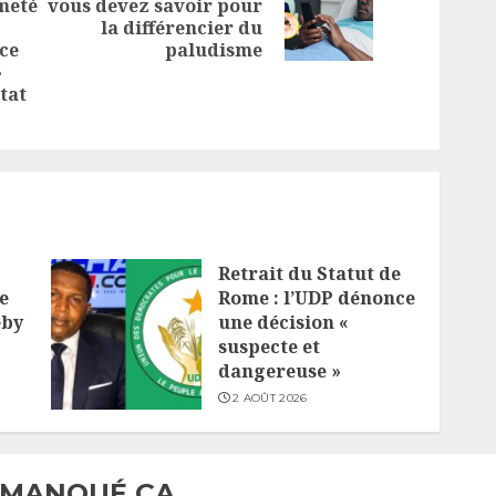
meté
vous devez savoir pour
Next
la différencier du
post:
Previous
ice
paludisme
»
post:
Etat
Retrait du Statut de
e
Rome : l’UDP dénonce
eby
une décision «
suspecte et
dangereuse »
2 AOÛT 2026
 MANQUÉ ÇA