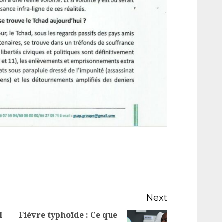
Next
I
Fièvre typhoïde : Ce que