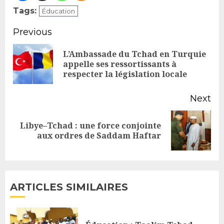
Tags:
Éducation
Continue
Previous
Reading
L’Ambassade du Tchad en Turquie
Pr
appelle ses ressortissants à
respecter la législation locale
po
Next
Libye–Tchad : une force conjointe
Next
aux ordres de Saddam Haftar
post:
ARTICLES SIMILAIRES