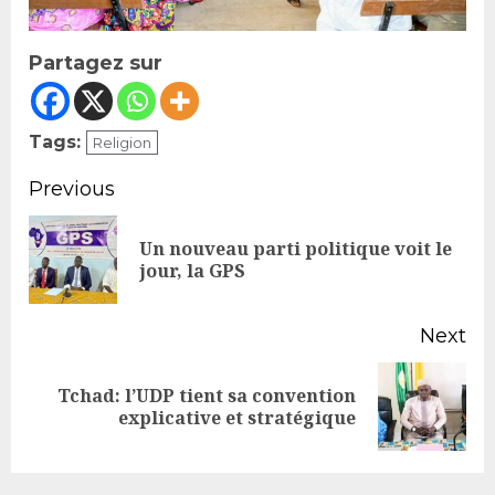
Partagez sur
Tags:
Religion
Continue
Previous
Reading
Un nouveau parti politique voit le
Pr
jour, la GPS
po
Next
Tchad: l’UDP tient sa convention
Next
explicative et stratégique
post: