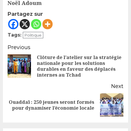
Noël Adoum
Partagez sur
Tags:
Politique
Continue
Previous
Reading
Clôture de l’atelier sur la stratégie
nationale pour les solutions
Pr
durables en faveur des déplacés
po
internes au Tchad
Next
Ouaddaï : 250 jeunes seront formés
Next
pour dynamiser l’économie locale
post: