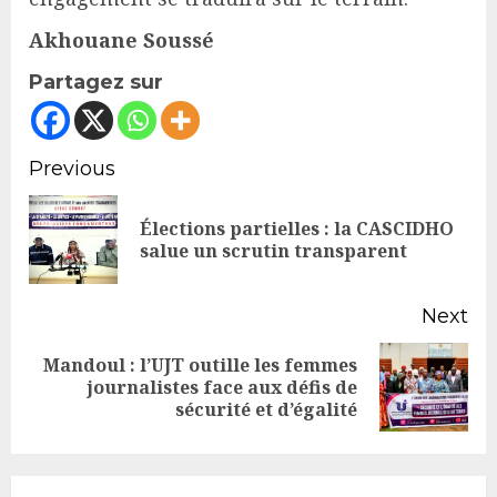
Akhouane Soussé
Partagez sur
Continue
Previous
Reading
Élections partielles : la CASCIDHO
Pr
salue un scrutin transparent
po
Next
Mandoul : l’UJT outille les femmes
Next
journalistes face aux défis de
sécurité et d’égalité
post: