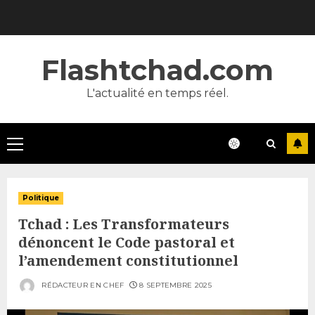
Skip
to
content
Flashtchad.com
L'actualité en temps réel.
Primary
Menu
Politique
Tchad : Les Transformateurs
dénoncent le Code pastoral et
l’amendement constitutionnel
RÉDACTEUR EN CHEF
8 SEPTEMBRE 2025