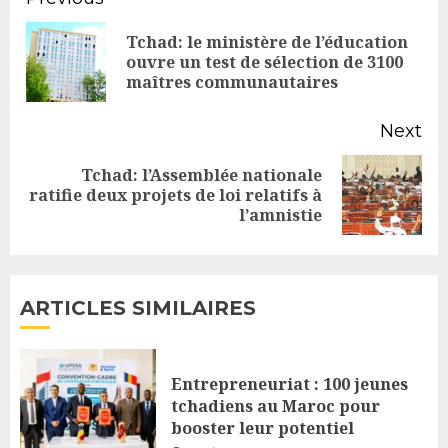
Continue
Reading
Tchad: le ministère de l’éducation
Pr
ouvre un test de sélection de 3100
maîtres communautaires
po
Next
Tchad: l’Assemblée nationale
Next
ratifie deux projets de loi relatifs à
l’amnistie
post:
ARTICLES SIMILAIRES
Entrepreneuriat : 100 jeunes
tchadiens au Maroc pour
booster leur potentiel