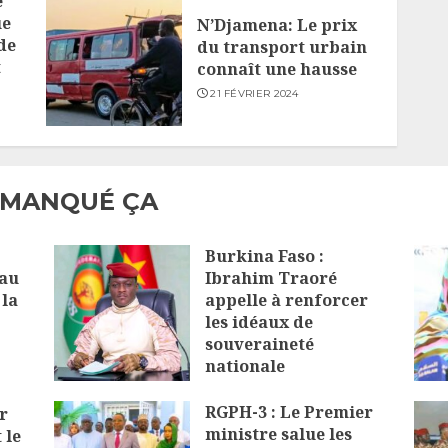
e
ue
N’Djamena: Le prix
de
du transport urbain
t
connaît une hausse
21 FÉVRIER 2024
 MANQUÉ ÇA
Burkina Faso :
 au
Ibrahim Traoré
la
appelle à renforcer
les idéaux de
souveraineté
nationale
6 AOÛT 2026
RGPH-3 : Le Premier
r
ministre salue les
 le