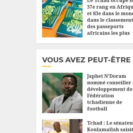
Le Tchad occupe l
37e rang en Afriq
et 83e dans le mon
dans le classemen
des passeports
africains les plus
puissants
4 OCTOBRE 2025
VOUS AVEZ PEUT-ÊTRE
Japhet N’Doram
nommé conseiller
développement de 
Fédération
tchadienne de
football
6 AOÛT 2026
Tchad : Le sénateu
Koulamallah saisit