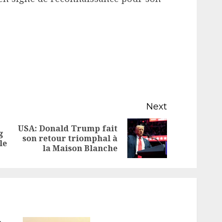
Next
USA: Donald Trump fait
g
Previous
Next
son retour triomphal à
le
la Maison Blanche
post:
post: