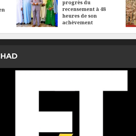
progrès du
recensement à 48
en
heures de son
achèvement
5 AOÛT 2026
CHAD