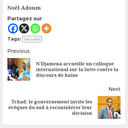
Noël Adoum
Partagez sur
Tags:
Sécurité
Continue
Previous
Reading
N’Djamena accueille un colloque
Pr
international sur la lutte contre la
discours de haine
po
Next
Tchad: le gouvernement invite les
Next
évêques du sud à reconsidérer leur
décision
post: