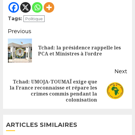
Tags:
Politique
Continue
Previous
Reading
Tchad: la présidence rappelle les
Pr
PCA et Ministres à l’ordre
po
Next
Tchad: UMOJA-TOUMAÏ exige que
la France reconnaisse et répare les
Next
crimes commis pendant la
post:
colonisation
ARTICLES SIMILAIRES