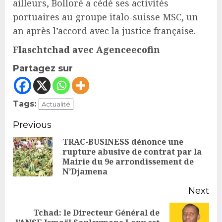
ailleurs, Bolloré a cédé ses activités
portuaires au groupe italo-suisse MSC, un
an après l’accord avec la justice française.
Flaschtchad avec Agenceecofin
Partagez sur
Tags:
Actualité
Continue
Previous
Reading
TRAC-BUSINESS dénonce une
rupture abusive de contrat par la
Pr
Mairie du 9e arrondissement de
po
N’Djamena
Next
Tchad: le Directeur Général de
Next