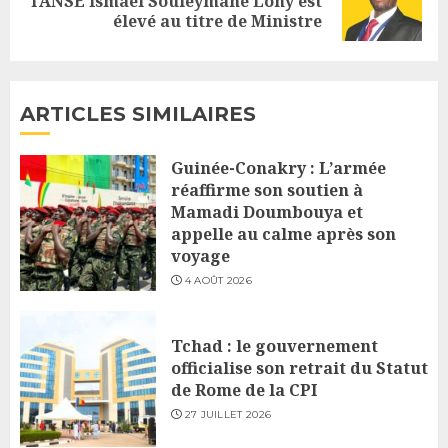
l’ANSE Ismaël Souleymane Lony est
élevé au titre de Ministre
post:
ARTICLES SIMILAIRES
Guinée-Conakry : L’armée
réaffirme son soutien à
Mamadi Doumbouya et
appelle au calme après son
voyage
4 AOÛT 2026
Tchad : le gouvernement
officialise son retrait du Statut
de Rome de la CPI
27 JUILLET 2026