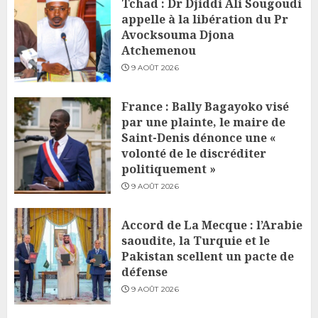
Tchad : Dr Djiddi Ali Sougoudi
appelle à la libération du Pr
Avocksouma Djona
Atchemenou
9 AOÛT 2026
France : Bally Bagayoko visé
par une plainte, le maire de
Saint-Denis dénonce une «
volonté de le discréditer
politiquement »
9 AOÛT 2026
Accord de La Mecque : l’Arabie
saoudite, la Turquie et le
Pakistan scellent un pacte de
défense
9 AOÛT 2026