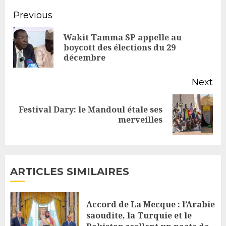
Continue
Previous
Reading
Wakit Tamma SP appelle au
Pr
boycott des élections du 29
décembre
po
Next
Festival Dary: le Mandoul étale ses
Next
merveilles
post:
ARTICLES SIMILAIRES
Accord de La Mecque : l’Arabie
saoudite, la Turquie et le