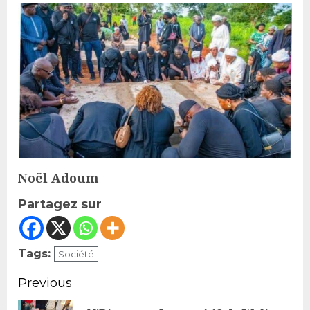
Noël Adoum
Partagez sur
Tags:
Société
Continue
Previous
Reading