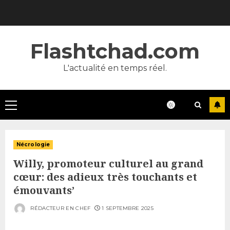
Skip
to
content
Flashtchad.com
L'actualité en temps réel.
Primary
Menu
Nécrologie
Willy, promoteur culturel au grand
cœur: des adieux très touchants et
émouvants’
RÉDACTEUR EN CHEF
1 SEPTEMBRE 2025