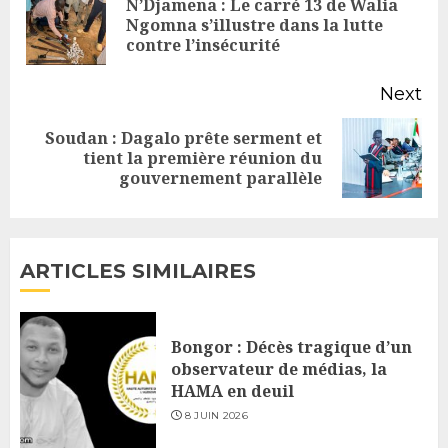
N’Djamena : Le carré 13 de Walia
Pr
Ngomna s’illustre dans la lutte
contre l’insécurité
po
Next
Soudan : Dagalo prête serment et
Next
tient la première réunion du
gouvernement parallèle
post:
ARTICLES SIMILAIRES
Bongor : Décès tragique d’un
observateur de médias, la
HAMA en deuil
8 JUIN 2026