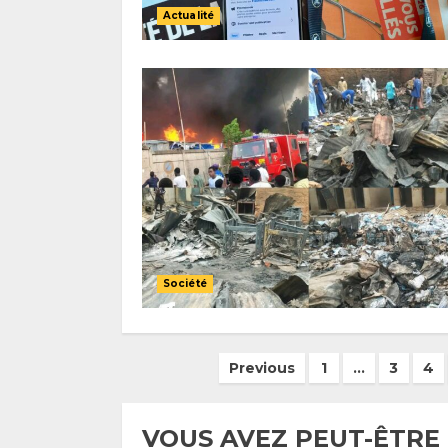
Actualité
Société
Pagination
Previous
1
…
3
4
des
publications
VOUS AVEZ PEUT-ÊTRE