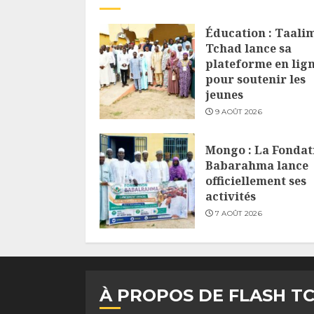
Éducation : Taali
Tchad lance sa
plateforme en lig
pour soutenir les
jeunes
9 AOÛT 2026
Mongo : La Fondat
Babarahma lance
officiellement ses
activités
7 AOÛT 2026
À PROPOS DE FLASH T