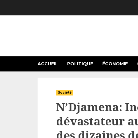
Skip
to
content
ACCUEIL
POLITIQUE
ÉCONOMIE
Société
N’Djamena: In
dévastateur a
des dizaines d