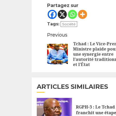
Partagez sur
Tags:
Société
Continue
Previous
Reading
Tchad : Le Vice-Pre
Ministre plaide pou
une synergie entre
l’autorité tradition
et l’État
ARTICLES SIMILAIRES
RGPH-3 : Le Tchad
franchit une étap