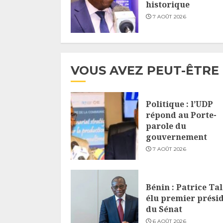
historique
7 AOÛT 2026
VOUS AVEZ PEUT-ÊTRE
Politique : l’UDP
répond au Porte-
parole du
gouvernement
7 AOÛT 2026
Bénin : Patrice Ta
élu premier prési
du Sénat
6 AOÛT 2026