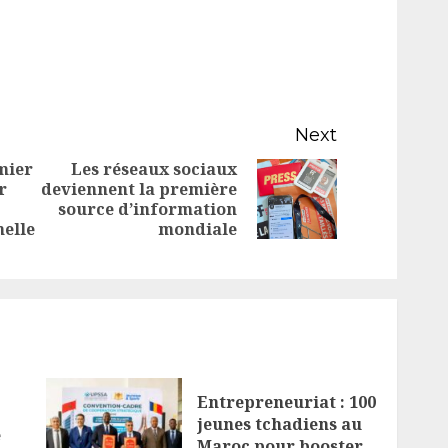
Next
mier
Les réseaux sociaux
r
deviennent la première
Next
Previous
source d’information
post:
nelle
mondiale
post:
Entrepreneuriat : 100
jeunes tchadiens au
e
Maroc pour booster