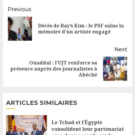
Continue
Previous
Reading
Décès de Ray’s Kim : le PSF salue la
Pr
mémoire d’un artiste engagé
po
Next
Ouaddaï : l’UJT renforce sa
Next
présence auprès des journalistes à
Abéché
post:
ARTICLES SIMILAIRES
Le Tchad et l’Égypte
consolident leur partenariat