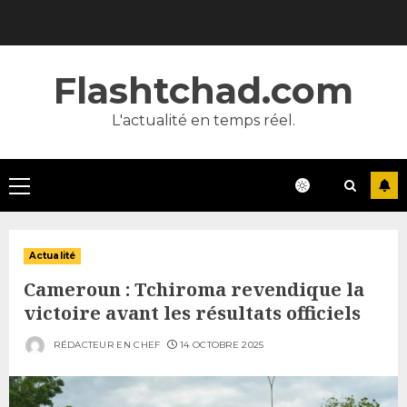
Skip
to
content
Flashtchad.com
L'actualité en temps réel.
Primary
Menu
Actualité
Cameroun : Tchiroma revendique la
victoire avant les résultats officiels
RÉDACTEUR EN CHEF
14 OCTOBRE 2025