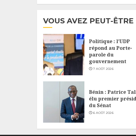
6 AOÛT 2026
VOUS AVEZ PEUT-ÊTRE
Politique : l’UDP
répond au Porte-
parole du
gouvernement
7 AOÛT 2026
Bénin : Patrice Ta
élu premier prési
du Sénat
6 AOÛT 2026