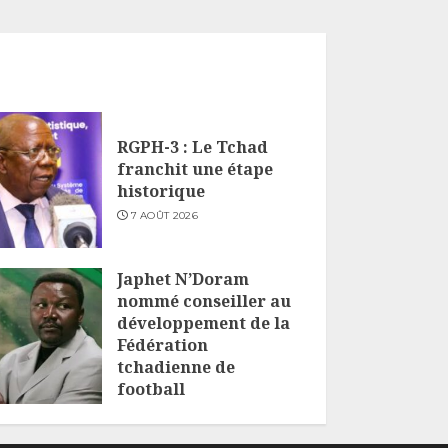
RGPH-3 : Le Tchad
franchit une étape
historique
7 AOÛT 2026
Japhet N’Doram
nommé conseiller au
développement de la
Fédération
tchadienne de
football
6 AOÛT 2026