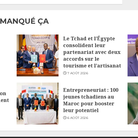
6 JUILLET 2026
 MANQUÉ ÇA
Le Tchad et l’Égypte
consolident leur
partenariat avec deux
accords sur le
tourisme et l’artisanat
7 AOÛT 2026
Entrepreneuriat : 100
lon
jeunes tchadiens au
dent
Maroc pour booster
leur potentiel
6 AOÛT 2026