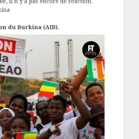
è, il n y a pas encore de réaction.
kina
on du Burkina (AIB).