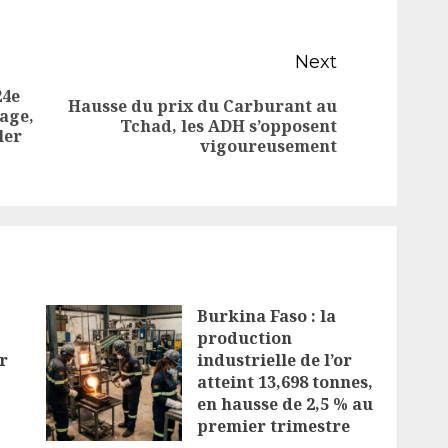
Next
24e
Hausse du prix du Carburant au
age,
Next
Tchad, les ADH s’opposent
Previous
ler
vigoureusement
post:
post:
Burkina Faso : la
production
r
industrielle de l’or
atteint 13,698 tonnes,
en hausse de 2,5 % au
premier trimestre
2026