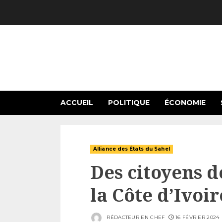
Skip
to
content
ACCUEIL
POLITIQUE
ÉCONOMIE
Alliance des États du Sahel
Des citoyens d
la Côte d’Ivoir
RÉDACTEUR EN CHEF
16 FÉVRIER 2024