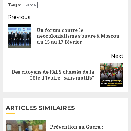
Tags:
Santé
Continue
Previous
Reading
Un forum contre le
Pr
néocolonialisme s’ouvre à Moscou
du 15 au 17 février
po
Next
Des citoyens de l’AES chassés de la
Next
Côte d’Ivoire “sans motifs”
post:
ARTICLES SIMILAIRES
Prévention au Guéra :