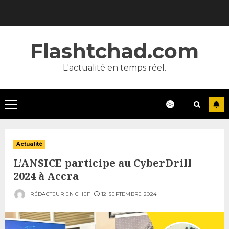
Skip
to
content
Flashtchad.com
L'actualité en temps réel.
Primary
Menu
Actualité
L’ANSICE participe au CyberDrill
2024 à Accra
RÉDACTEUR EN CHEF
12 SEPTEMBRE 2024