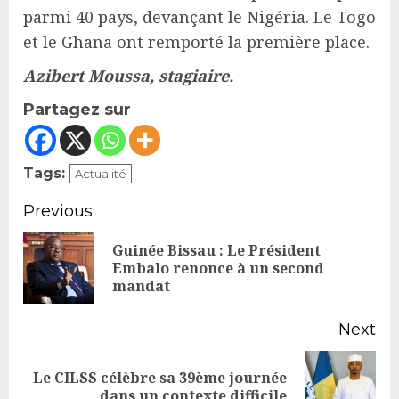
parmi 40 pays, devançant le Nigéria. Le Togo
et le Ghana ont remporté la première place.
Azibert Moussa, stagiaire.
Partagez sur
Tags:
Actualité
Continue
Previous
Reading
Guinée Bissau : Le Président
Pr
Embalo renonce à un second
mandat
po
Next
Le CILSS célèbre sa 39ème journée
Next
dans un contexte difficile