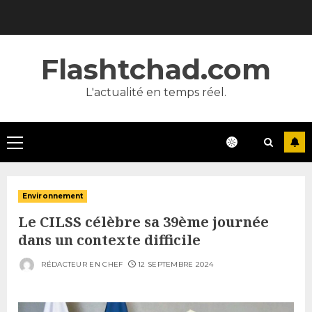
Skip
to
content
Flashtchad.com
L'actualité en temps réel.
Primary
Menu
Environnement
Le CILSS célèbre sa 39ème journée
dans un contexte difficile
RÉDACTEUR EN CHEF
12 SEPTEMBRE 2024