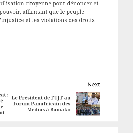
bilisation citoyenne pour dénoncer et
ouvoir, affirmant que le peuple
’injustice et les violations des droits
Next
at :
Le Président de l’UJT au
té
Previous
Next
Forum Panafricain des
ie
Médias à Bamako
post:
post:
nt