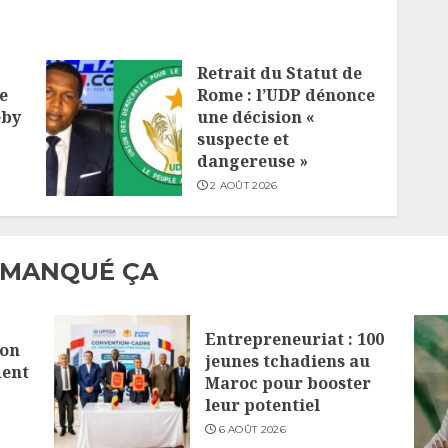
Retrait du Statut de
e
Rome : l’UDP dénonce
eby
une décision «
suspecte et
dangereuse »
2 AOÛT 2026
 MANQUÉ ÇA
Entrepreneuriat : 100
lon
jeunes tchadiens au
dent
Maroc pour booster
leur potentiel
6 AOÛT 2026