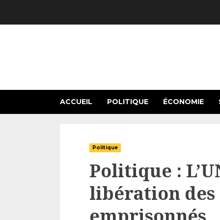
Skip
to
content
ACCUEIL
POLITIQUE
ÉCONOMIE
Politique
Politique : L’U
libération des
emprisonnés