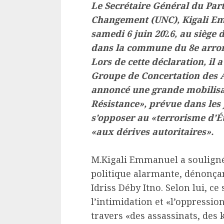
Le Secrétaire Général du Part
Changement (UNC), Kigali Em
samedi 6 juin 20
2
6, au siège 
dans la commune du 8e arron
Lors de cette déclaration, il
Groupe de Concertation des A
annoncé une grande mobilisat
Résistance», prévue dans les j
s’opposer au «terrorisme d’État
«aux dérives autoritaires».
M.Kigali Emmanuel a souligné
politique alarmante, dénonç
Idriss Déby Itno. Selon lui, ce
l’intimidation et «l’oppression
travers «des assassinats, des