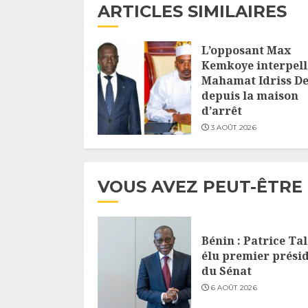
ARTICLES SIMILAIRES
L’opposant Max
Kemkoye interpell
Mahamat Idriss D
depuis la maison
d’arrêt
3 AOÛT 2026
VOUS AVEZ PEUT-ÊTRE
Bénin : Patrice Ta
élu premier prési
du Sénat
6 AOÛT 2026