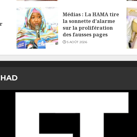
Médias : La HAMA tire
la sonnette d’alarme
r
sur la prolifération
des fausses pages
5 AOÛT 2026
CHAD