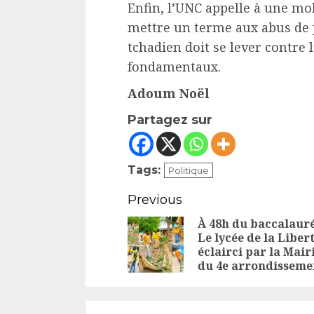
Enfin, l’UNC appelle à une mo
mettre un terme aux abus de p
tchadien doit se lever contre l
fondamentaux.
Adoum Noël
Partagez sur
Tags:
Politique
Continue
Previous
Reading
À 48h du baccalauré
Le lycée de la Liber
éclairci par la Mair
du 4e arrondisseme