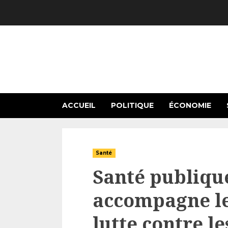
Skip
to
content
ACCUEIL
POLITIQUE
ÉCONOMIE
Santé
Santé publique
accompagne le
lutte contre l