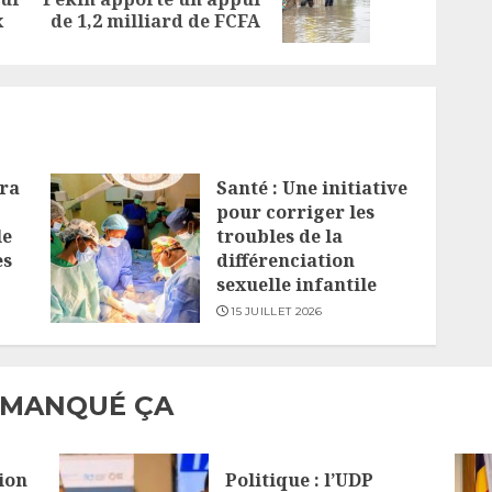
x
de 1,2 milliard de FCFA
post:
post:
ra
Santé : Une initiative
pour corriger les
le
troubles de la
es
différenciation
sexuelle infantile
15 JUILLET 2026
 MANQUÉ ÇA
ion
Politique : l’UDP