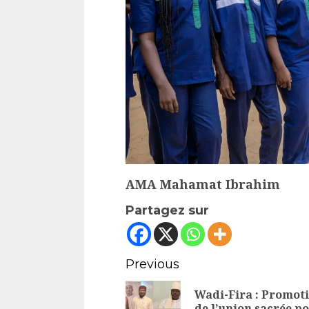
AMA Mahamat Ibrahim
Partagez sur
Continue
Previous
Reading
Wadi-Fira : Promot
de l’union sacrée p