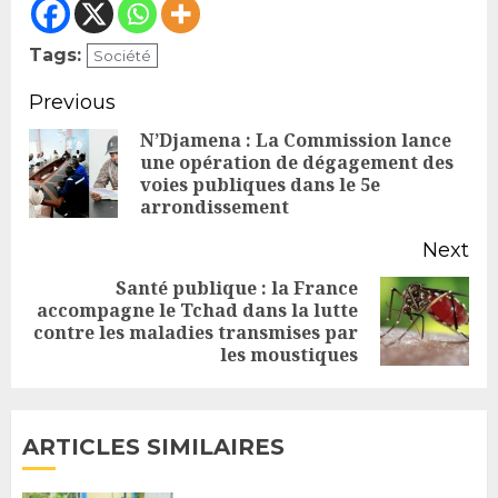
Tags:
Société
Continue
Previous
Reading
N’Djamena : La Commission lance
une opération de dégagement des
Pr
voies publiques dans le 5e
po
arrondissement
Next
Santé publique : la France
accompagne le Tchad dans la lutte
Next
contre les maladies transmises par
post:
les moustiques
ARTICLES SIMILAIRES