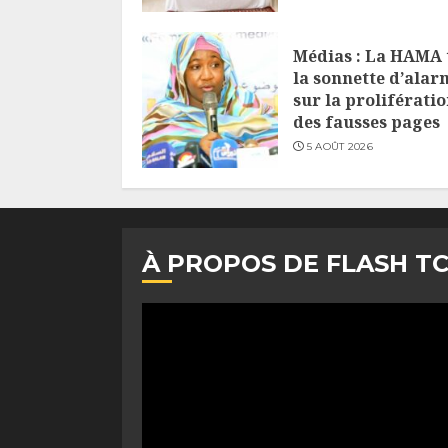
Médias : La HAMA 
la sonnette d’alar
sur la proliférati
des fausses pages
5 AOÛT 2026
À PROPOS DE FLASH T