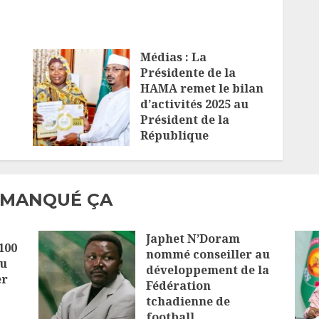
Médias : La
Présidente de la
HAMA remet le bilan
d’activités 2025 au
Président de la
République
4 AOÛT 2026
 MANQUÉ ÇA
Japhet N’Doram
100
nommé conseiller au
au
développement de la
er
Fédération
tchadienne de
football