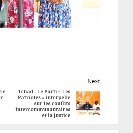
Next
tre
Tchad : Le Parti « Les
ur
Patriotes » interpelle
Previous
Next
sur les conflits
intercommunautaires
post:
post:
et la justice