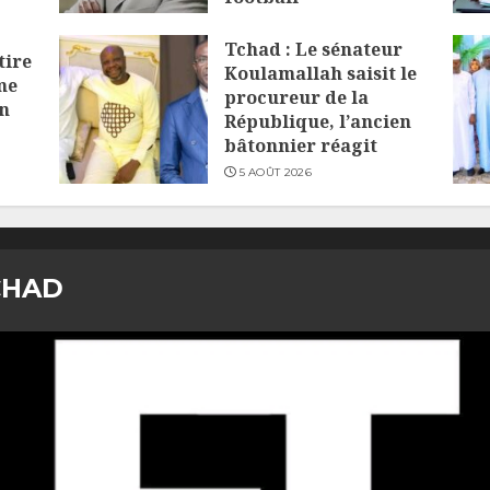
6 AOÛT 2026
Tchad : Le sénateur
tire
Koulamallah saisit le
me
procureur de la
on
République, l’ancien
bâtonnier réagit
5 AOÛT 2026
CHAD