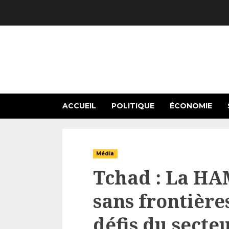
Skip
to
content
ACCUEIL
POLITIQUE
ÉCONOMIE
Média
Tchad : La HA
sans frontière
défis du secte