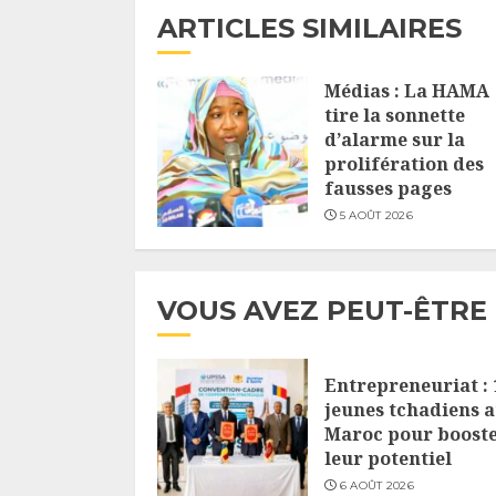
ARTICLES SIMILAIRES
Médias : La HAMA
tire la sonnette
d’alarme sur la
prolifération des
fausses pages
5 AOÛT 2026
VOUS AVEZ PEUT-ÊTRE
Entrepreneuriat : 
jeunes tchadiens 
Maroc pour boost
leur potentiel
6 AOÛT 2026