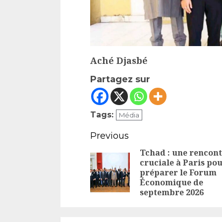
Aché Djasbé
Partagez sur
Tags:
Média
Continue
Previous
Reading
Tchad : une rencon
cruciale à Paris po
préparer le Forum
Économique de
septembre 2026