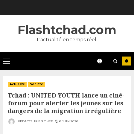
Skip
to
content
Flashtchad.com
L'actualité en temps réel.
Primary
Menu
Actualité
Société
Tchad : UNITED YOUTH lance un ciné-
forum pour alerter les jeunes sur les
dangers de la migration irrégulière
RÉDACTEUR EN CHEF
6 JUIN 2026