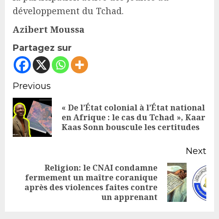
développement du Tchad.
Azibert Moussa
Partagez sur
Continue
Previous
Reading
« De l’État colonial à l’État national
Pr
en Afrique : le cas du Tchad », Kaar
Kaas Sonn bouscule les certitudes
po
Next
Religion: le CNAI condamne
fermement un maître coranique
Next
après des violences faites contre
post:
un apprenant