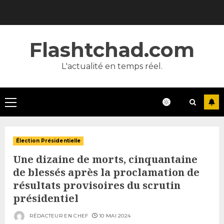
Skip
to
content
Flashtchad.com
L'actualité en temps réel.
Primary
Menu
Élection Présidentielle
Une dizaine de morts, cinquantaine
de blessés après la proclamation de
résultats provisoires du scrutin
présidentiel
RÉDACTEUR EN CHEF
10 MAI 2024