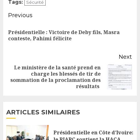
Tags:
Sécurité
Continue
Previous
Reading
Présidentielle : Victoire de Deby fils, Masra
Pr
conteste, Pahimi félicite
po
Next
Le ministère de la santé prend en
charge les blessés de tir de
Next
sommation de la proclamation des
post:
résultats
ARTICLES SIMILAIRES
Présidentielle en Côte d’Ivoire:
le RIARC soutient la HACA